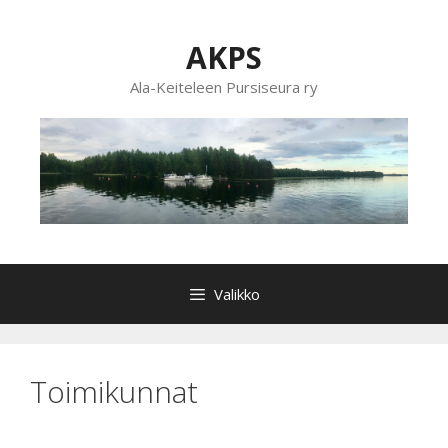
Siirry
sisältöön
AKPS
Ala-Keiteleen Pursiseura ry
Valikko
Toimikunnat