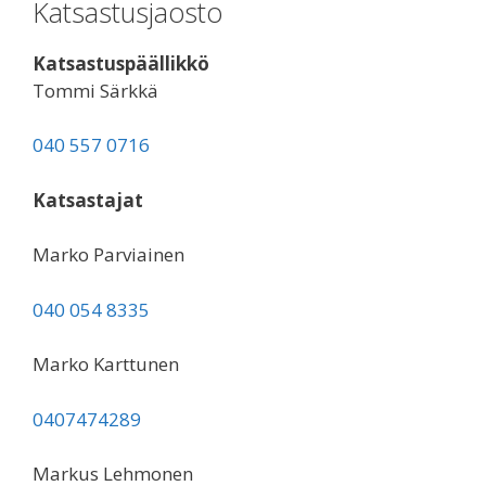
Katsastusjaosto
Katsastuspäällikkö
Tommi Särkkä
040 557 0716
Katsastajat
Marko Parviainen
040 054 8335
Marko Karttunen
0407474289
Markus Lehmonen