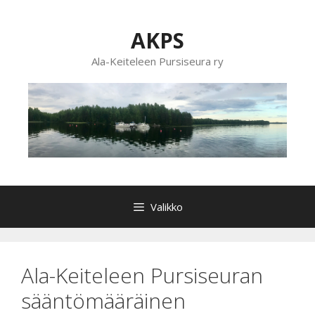
Siirry
sisältöön
AKPS
Ala-Keiteleen Pursiseura ry
Valikko
Ala-Keiteleen Pursiseuran
sääntömääräinen