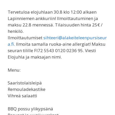
Tervetuloa elojuhlaan 30.8 klo 12:00 alkaen
Lapinniemen ankkuriin! Ilmoittautuminen ja
maksu 22.8 mennessä. Tilaisuuden hinta 25€ /
henkilö.
Ilmoittautumiset
sihteeri@alakeiteleenpursiseur
a.fi
. Ilmoita samalla ruoka-aine allergiat! Maksu
seuran tilille FI72 5543 0120 0236 95. Viesti
Elojuhla ja maksajan nimi.
Menu:
Saaristolaisleipä
Remouladekastike
Vihreä salaatti
BBQ possu ylikypsänä